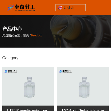
English
jinzhoutaihe
santungongyeyuan
产品中心
关于我们
/
您当前的位置：首页
Product
contact number
/
您当前的位置：首页
Product
186-4061-5258
Category
Mail
lilian@lnzthg.com
English
L135 Phenolic ester type
L57 Alkyl Diphenylamine