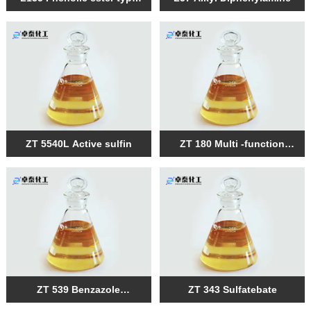
ashless antioxidant
ZT 5540L Active sulfin
ZT 180 Multi -function
additive
ZT 539 Benzazole
ZT 343 Sulfatebate
derivative