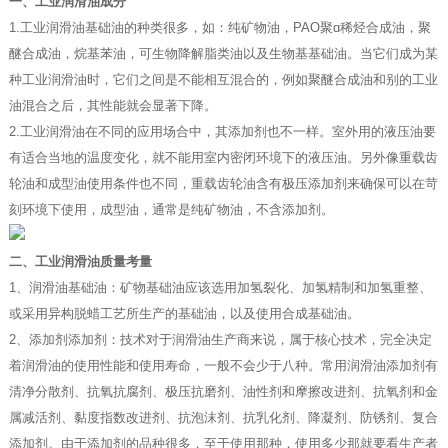
一、工业润滑油成分
1.工业润滑油基础油的种类很多，如：纯矿物油，PAO聚ɑ稀烃合成油，聚
醚合成油，烷基苯油，可生物降解脂类油以及生物基基础油。当它们成为某
种工业润滑油时，它们之间是不能相互混合的，例如聚醚合成油和别的工业
油混合之后，其性能就会显著下降。
2.工业润滑油在不同的应用场合中，其添加剂也不一样。室外用的液压油要
有适合当地的温度变化，就不能用室内密闭环境下的液压油。另外像重载齿
轮油和成型油使用条件也不同，重载齿轮油含有极压添加剂来确保可以在苛
刻环境下使用，成型油，通常是纯矿物油，不含添加剂。
二、工业润滑油质量考量
1、润滑油基础油：矿物基础油应该选用加氢裂化、加氢精制和加氢重整、
或采用异构脱蜡工艺所生产的基础油，以及使用合成基础油。
2、添加剂添加剂：技术对于润滑油生产商来说，属于核心技术，完全决定
着润滑油的使用性能和使用寿命，一般不会少于八种。常用润滑油添加剂有
清净分散剂、抗氧抗腐剂、极压抗磨剂、油性剂和摩擦改进剂、抗氧剂和金
属减活剂、黏度指数改进剂、抗泡沫剂、抗乳化剂、降凝剂、防锈剂、复合
添加剂。由于添加剂的品种很多，至于使用那种，使用多少那就要看生产者