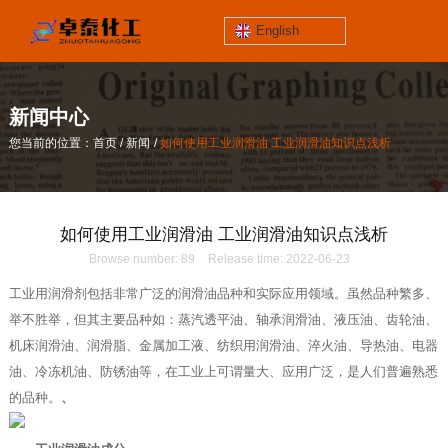
English
jinzhoutaihe
santungongyeyuan
新闻中心
关于我们
/
/
您当前的位置：首页
新闻
如何使用工业润滑油 工业润滑油知识点浅析
contact number
/
/
您当前的位置：首页
新闻
如何使用工业润滑油 工业润滑油知识点浅析
186-4061-5258
如何使用工业润滑油 工业润滑油知识点浅析
Mail
Browse number:
89
Release time: 2022-06-23
lilian@lnzthg.com
English
工业用润滑剂包括非常广泛的润滑油品种和实际应用领域。虽然品种繁多、
举不胜举，但其主要品种如：蒸汽透平油、轴承润滑油、液压油、齿轮油、
机床润滑油、润滑脂、金属加工液、纺织用润滑油、淬火油、导热油、电器
油、冷冻机油、防锈油等，在工业上可谓量大、应用广泛，是人们普遍熟悉
的品种。
、